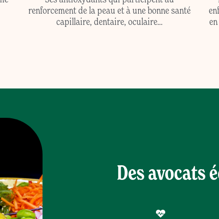
renforcement de la peau et à une bonne santé
en
capillaire, dentaire, oculaire…
en
Des avocats 