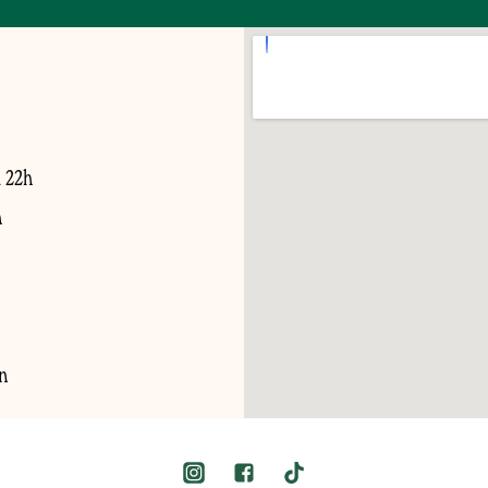
à 22h
h
n